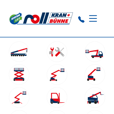
Crailsheim:
+49 (0) 7951 2979320
Ansbach:
+49 (0) 9805 829300 09