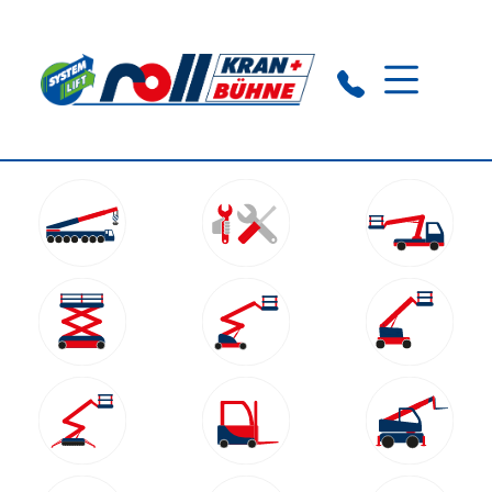
Crailsheim:
+49 (0) 7951 2979320
Ansbach:
+49 (0) 9805 829300 09