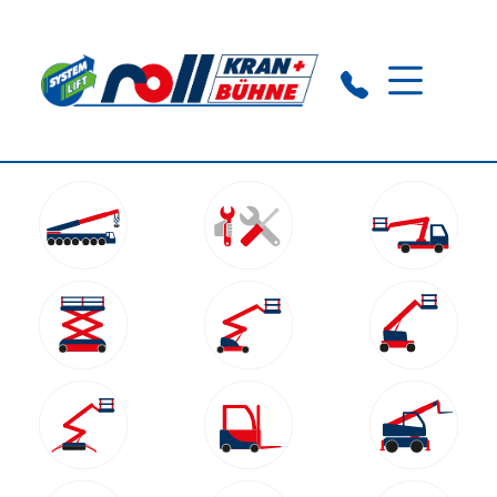
Crailsheim:
+49 (0) 7951 2979320
Ansbach:
+49 (0) 9805 829300 09