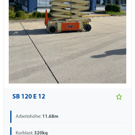
SB 120 E 12
Arbeitshöhe:
11.68m
Korblast:
320kg