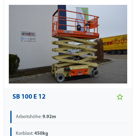
SB 100 E 12
Arbeitshöhe:
9.92m
Korblast:
450kg